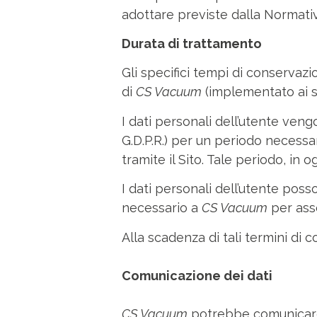
adottare previste dalla Normat
Durata di trattamento
Gli specifici tempi di conservazi
di
CS Vacuum
(implementato ai sen
I dati personali dell’utente vengo
G.D.P.R.) per un periodo necessar
tramite il Sito. Tale periodo, in 
I dati personali dell’utente poss
necessario a
CS Vacuum
per asso
Alla scadenza di tali termini di
Comunicazione dei dati
CS Vacuum
potrebbe comunicare i 