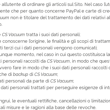
l’utente di ordinare gli articoli sul Sito. Nel caso l’u
’utente che per quanto concerne PayPal e carte di cr
cuum
non è titolare del trattamento dei dati relativi a
to.
e
CS Vacuum
tratta i suoi dati personali;
 conoscerne l’origine, le finalità e gli scopi di tratt
ti terzi cui i dati personali vengono comunicati;
unque momento, nel caso in cui questo costituisca la
ti personali raccolti da
CS Vacuum
, in modo che quest
o, ovvero fare in modo che i suoi dati personali raccolti
nche di
backup
di
CS Vacuum
;
dati personali da parte di
CS Vacuum
;
 dati personali trattati per perseguire esigenze di in
rui, le eventuali rettifiche, cancellazioni o limitaz
li misure e le ragioni alla base delle revoche.