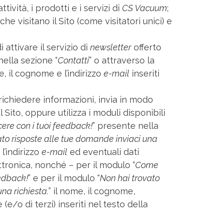
ttività, i prodotti e i servizi di
CS Vacuum
;
e visitano il Sito (come visitatori unici) e
i attivare il servizio di
newsletter
offerto
nella sezione “
Contatti
” o attraverso la
, il cognome e l’indirizzo
e-mail
inseriti
r richiedere informazioni, invia in modo
l Sito, oppure utilizza i moduli disponibili
ere con i tuoi feedback!
” presente nella
ato risposte alle tue domande inviaci una
l’indirizzo
e-mail
ed eventuali dati
ettronica, nonché – per il modulo “
Come
eedback!
” e per il modulo “
Non hai trovato
na richiesta.
” il nome, il cognome,
(e/o di terzi) inseriti nel testo della