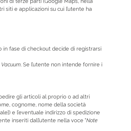
zioni di terze parti (Google Maps, nella
ri siti e applicazioni su cui l’utente ha
 o in fase di checkout decide di registrarsi
 Vacuum
. Se l’utente non intende fornire i
edire gli articoli al proprio o ad altri
(nome, cognome, nome della società
ale]) e l’eventuale indirizzo di spedizione
te inseriti dall’utente nella voce “
Note