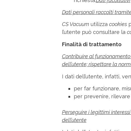
richiesta.
Dati facoltativi
Dati personali raccolti tramit
CS Vacuum
utilizza
cookies
p
l’utente può consultare la
c
Finalità di trattamento
Contribuire al funzionamento de
dell’utente; rispettare la nor
I dati dell’utente, infatti, ve
per far funzionare, misu
per prevenire, rilevare 
Perseguire i legittimi interessi
dell’utente