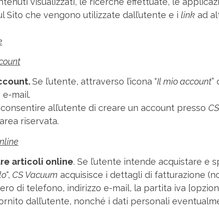
tenuti visualizzati, le ricerche effettuate, le applica
sul Sito che vengono utilizzate dall’utente e i
link
ad alt
e
ccount
account.
Se l’utente, attraverso l’icona “
Il mio account
”
 e-mail.
consentire all’utente di creare un account presso
CS
area riservata.
online
re articoli online
. Se l’utente intende acquistare e sp
lo
“,
CS Vacuum
acquisisce i dettagli di fatturazione 
ro di telefono, indirizzo e-mail, la partita iva [opzion
ornito dall’utente, nonché i dati personali eventualmen