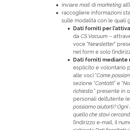
inviare
mail
di
marketing
all
raccogliere informazioni stat
sulle modalità con le quali gli
Dati forniti per l’atti
da
CS Vacuum
– attrave
voce “N
ewsletter
” pres
nel form e solo l’indir
Dati forniti mediante 
esplicito e volontario p
alle voci “
Come possiamo 
sezione “
Contatti
” e “
Non
richiesta.
” presente in o
personali dell’utente (e
possiamo aiutarti? Ogni 
quello che stavi cercand
l’indirizzo e-mail, il nu