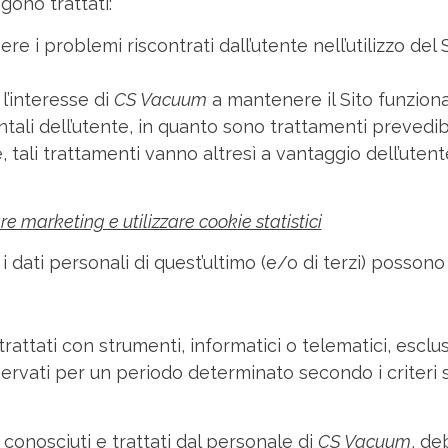
ngono trattati:
vere i problemi riscontrati dall’utente nell’utilizzo d
l’interesse di
CS Vacuum
a mantenere il Sito funzionan
entali dell’utente, in quanto sono trattamenti prevedibi
re, tali trattamenti vanno altresì a vantaggio dell’ute
re marketing e utilizzare cookie statistici
i dati personali di quest’ultimo (e/o di terzi) possono e
trattati con strumenti, informatici o telematici, esclu
nservati per un periodo determinato secondo i criteri
conosciuti e trattati dal personale di
CS Vacuum
, de