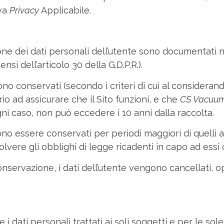
iva
Privacy
Applicabile.
one dei dati personali dell’utente sono documentati ne
si dell’articolo 30 della G.D.P.R.).
no conservati (secondo i criteri di cui al considerando
io ad assicurare che il Sito funzioni, e che
CS Vacuu
ogni caso, non può eccedere i 10 anni dalla raccolta.
ono essere conservati per periodi maggiori di quelli 
lvere gli obblighi di legge ricadenti in capo ad essi o 
 conservazione, i dati dell’utente vengono cancellati
dati personali trattati ai soli soggetti e per le sole f