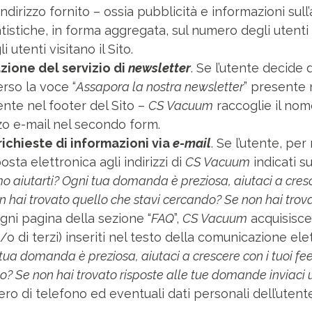
’indirizzo fornito – ossia pubblicità e informazioni sull’a
istiche, in forma aggregata, sul numero degli utenti ch
 utenti visitano il Sito.
vazione del servizio di
newsletter
. Se l’utente decide d
rso la voce “
Assapora la nostra newsletter
” presente 
ente nel footer del Sito –
CS Vacuum
raccoglie il nome
izzo e-mail nel secondo form.
richieste di informazioni via
e-mail
. Se l’utente, pe
osta elettronica agli indirizzi di
CS Vacuum
indicati su
aiutarti? Ogni tua domanda è preziosa, aiutaci a cresc
 hai trovato quello che stavi cercando? Se non hai trov
gni pagina della sezione “
FAQ
”,
CS Vacuum
acquisisce 
/o di terzi) inseriti nel testo della comunicazione el
tua domanda è preziosa, aiutaci a crescere con i tuoi f
o? Se non hai trovato risposte alle tue domande inviaci u
mero di telefono ed eventuali dati personali dell’utente 