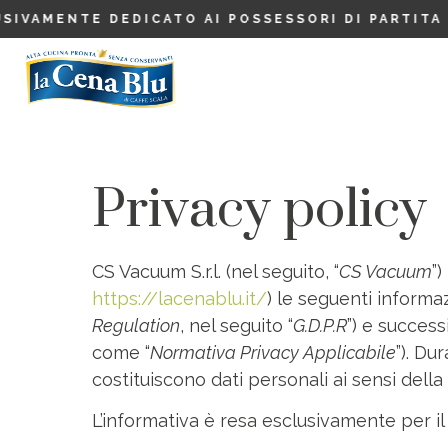
AMENTE DEDICATO AI POSSESSORI DI PARTITA IVA.
Privacy policy
CS Vacuum S.r.l. (nel seguito, “
CS Vacuum
”)
https://lacenablu.it/
) le seguenti informa
Regulation
, nel seguito “
G.D.P.R
”) e succes
come “
Normativa Privacy Applicabile
”). Du
costituiscono dati personali ai sensi del
L’informativa è resa esclusivamente per il S