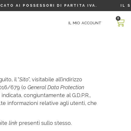
 AI POSSESSORI DI PARTITA IVA.
IL SERV
0
IL MIO ACCOUNT
ito, il “
Sito
”, visitabile all’indirizzo
 2016/679 (o
General Data Protection
indicata, congiuntamente al G.D.P.R.,
te informazioni relative agli utenti, che
mite
link
presenti sullo stesso.